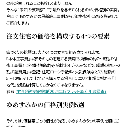
の差が生まれることも珍しくありません。
そんな”未知の予算感”に手触りを与えてくれるのが、価格別の実例。
今回はゆめすみかの最新施工事例から、価格帯別に5棟を厳選して
ご紹介します。
注文住宅の価格を構成する4つの要素
家づくりの総額は、大きく4つの要素で組み立てられます。
『本体工事費』は家そのものを建てる費用で、総額の約7〜8割。『付
帯工事費』は外構・地盤改良・給排水引き込みなどで、総額の約1〜2
割。『諸費用』は登記・住宅ローン手数料・火災保険などで、総額の
5〜10%。そして土地から購入する場合は、エリア相場に揺れる『土
地代』を別途計算しておかなくてはなりません。
参考：
住宅金融支援機構「2024年度フラット35利用者調査」
ゆめすみかの価格別実例5選
それでは、価格帯ごとの個性が光る、ゆめすみか5つの事例を順にご