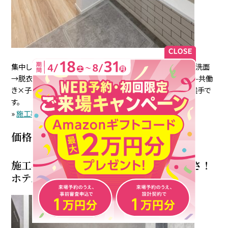
集中したいときに、ひとりになれる個室。回遊動線（キッチン→洗面
→脱衣→ファミクロ）が、毎日の家事をふっと軽くしてくれる——共働
き×子育て世帯の”今”にしっくり馴染む、標準価格帯の代表選手で
す。
»
施工事例を見る
価格帯4｜3,500万〜4,000万円
施工事例【冬でもTシャツで快適な暖かさ！
ホテルのような家事ラクの家】