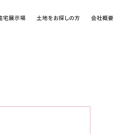
住宅展示場
土地をお探しの方
会社概要
福田展示場
花博ハウジングガーデン展示場
中百舌鳥住宅公園展示場
平野展示場
断熱体感スタジオ
まちかどゆめすみかHIRANO～宿泊棟～
西宮住宅展示場