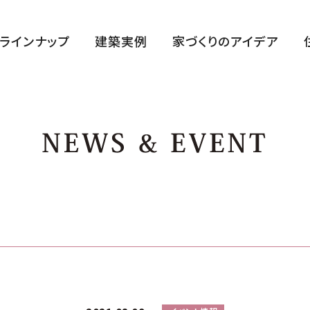
ラインナップ
建築実例
家づくりのアイデア
ハルクラス G
ハルクラス L
CLASELL