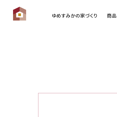
ゆめすみかの家づくり
商品
ゆめすみかの想い
性 能
家づくりの流れ