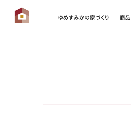
ゆめすみかの家づくり
商品
ゆめすみかの想い
性 能
家づくりの流れ