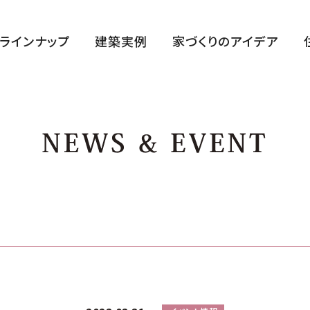
ラインナップ
建築実例
家づくりのアイデア
ハルクラス G
ハルクラス L
CLASELL