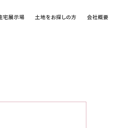
住宅展示場
土地をお探しの方
会社概要
福田展示場
花博ハウジングガーデン展示場
中百舌鳥住宅公園展示場
平野展示場
断熱体感スタジオ
まちかどゆめすみかHIRANO～宿泊棟～
西宮住宅展示場