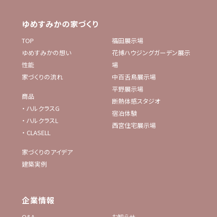
ゆめすみかの家づくり
TOP
福田展示場
ゆめすみかの想い
花博ハウジングガーデン展示
性能
場
家づくりの流れ
中百舌鳥展示場
平野展示場
商品
断熱体感スタジオ
・
ハルクラスG
宿泊体験
・
ハルクラスL
西宮住宅展示場
・
CLASELL
家づくりのアイデア
建築実例
企業情報
Q&A
お知らせ