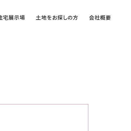
住宅展示場
土地をお探しの方
会社概要
福田展示場
花博ハウジングガーデン展示場
中百舌鳥住宅公園展示場
平野展示場
断熱体感スタジオ
まちかどゆめすみかHIRANO～宿泊棟～
西宮住宅展示場