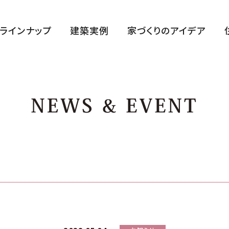
ラインナップ
建築実例
家づくりのアイデア
ハルクラス G
ハルクラス L
CLASELL