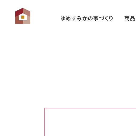
ゆめすみかの家づくり
商品
ゆめすみかの想い
性 能
家づくりの流れ