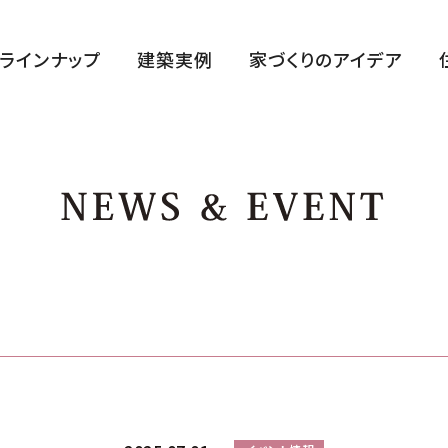
ラインナップ
建築実例
家づくりのアイデア
ハルクラス G
ハルクラス L
CLASELL