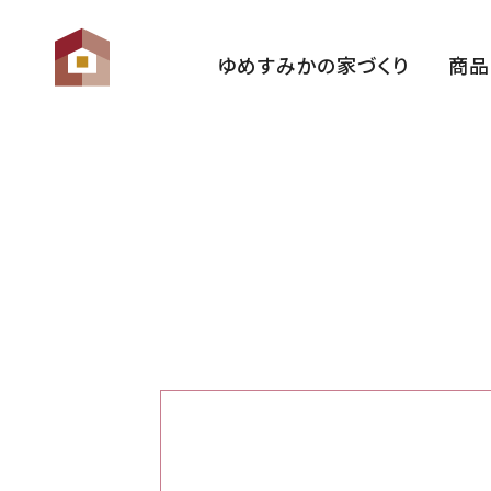
ゆめすみかの家づくり
商品
ゆめすみかの想い
性 能
家づくりの流れ