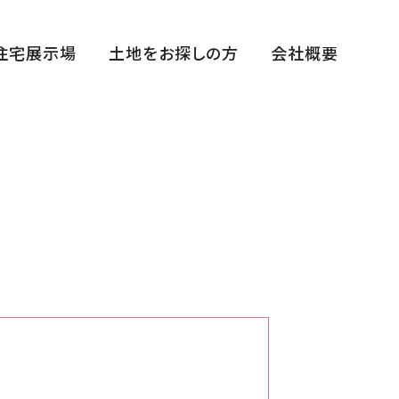
住宅展示場
土地をお探しの方
会社概要
福田展示場
花博ハウジングガーデン展示場
中百舌鳥住宅公園展示場
平野展示場
断熱体感スタジオ
まちかどゆめすみかHIRANO～宿泊棟～
西宮住宅展示場