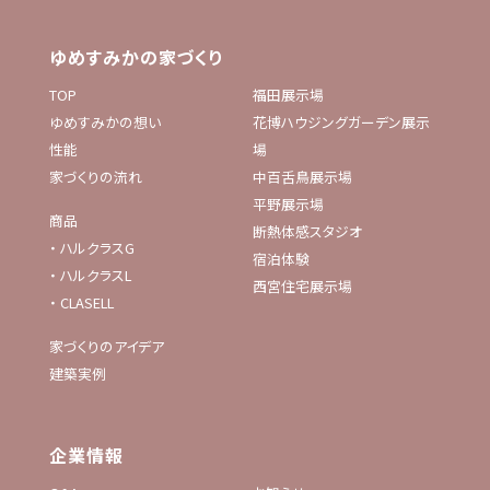
ゆめすみかの家づくり
TOP
福田展示場
ゆめすみかの想い
花博ハウジングガーデン展示
性能
場
家づくりの流れ
中百舌鳥展示場
平野展示場
商品
断熱体感スタジオ
・
ハルクラスG
宿泊体験
・
ハルクラスL
西宮住宅展示場
・
CLASELL
家づくりのアイデア
建築実例
企業情報