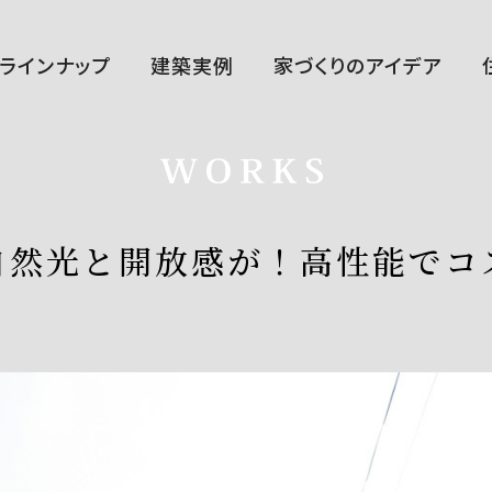
ラインナップ
建築実例
家づくりのアイデア
ハルクラス G
ハルクラス L
CLASELL
自然光と開放感が！高性能でコ