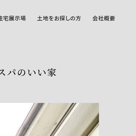
住宅展示場
土地をお探しの方
会社概要
福田展示場
花博ハウジングガーデン展示場
中百舌鳥住宅公園展示場
平野展示場
断熱体感スタジオ
まちかどゆめすみかHIRANO～宿泊棟～
西宮住宅展示場
スパのいい家