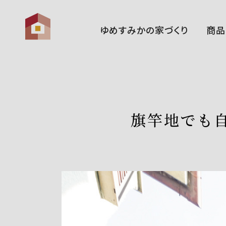
ゆめすみかの家づくり
商品
ゆめすみかの想い
性 能
家づくりの流れ
旗竿地でも