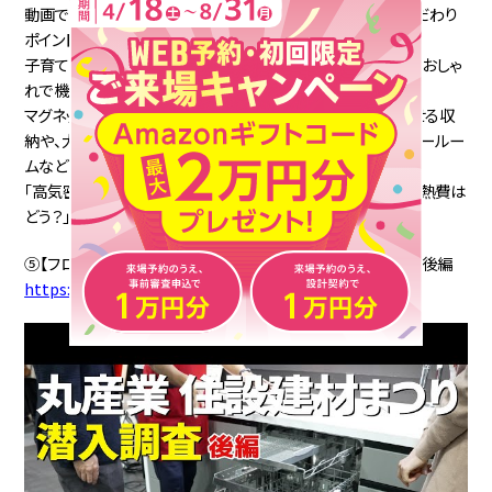
動画ではお施主さまが一緒に案内してくださっているので、こだわり
ポイントが分かりやすい！
子育て世代の若いご夫婦がこだわって建てたお家は、とにかくおしゃ
れで機能的です。
マグネットウォールなどを活用した話題の吊るす収納＆浮かせる収
納や、大型シューズクローク、ファミリークローゼット、ランドリールー
ムなど見どころいっぱい。
「高気密＆高断熱＋W発電の家に住んでみて、実際のところ光熱費は
どう？」というご質問にもお答えいただいています。
⑤【フロントオープン食洗機が新登場】丸産業住設建材まつり後編
https://www.youtube.com/watch?v=HzIS5Es_0IQ