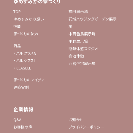
ゆめすみかの家づくり
TOP
福田展示場
ゆめすみかの想い
花博ハウジングガーデン展示
性能
場
家づくりの流れ
中百舌鳥展示場
平野展示場
商品
断熱体感スタジオ
・
ハルクラスG
宿泊体験
・
ハルクラスL
西宮住宅展示場
・
CLASELL
家づくりのアイデア
建築実例
企業情報
Q&A
お知らせ
お客様の声
プライバシーポリシー