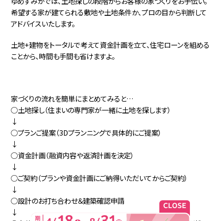
ゆめすみかでは、土地探しの段階からお客様の家づくりをお手伝い。
希望する家が建てられる敷地や土地条件か、プロの目から判断して
アドバイスいたします。
土地+建物をトータルで考えて資金計画を立て、住宅ローンを組める
ことから、時間も手間も省けますよ。
家づくりの流れを簡単にまとめてみると…
○土地探し（住まいの専門家が一緒に土地を探します）
↓
○プランご提案（3Dプランニングで具体的にご提案）
↓
○資金計画（融資内容や返済計画を決定）
↓
○ご契約（プランや資金計画にご納得いただいてからご契約）
↓
○設計のお打ち合わせ＆建築確認申請
↓