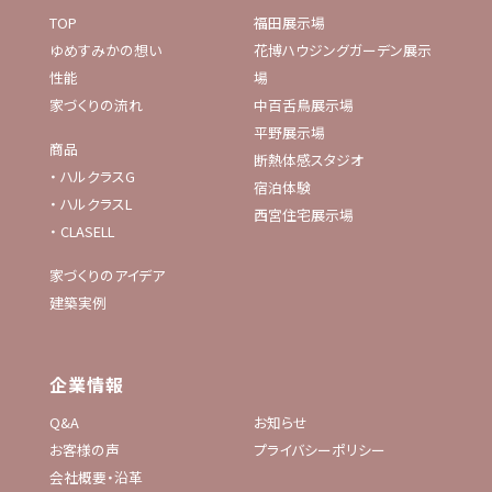
TOP
福田展示場
ゆめすみかの想い
花博ハウジングガーデン展示
性能
場
家づくりの流れ
中百舌鳥展示場
平野展示場
商品
断熱体感スタジオ
・
ハルクラスG
宿泊体験
・
ハルクラスL
西宮住宅展示場
・
CLASELL
家づくりのアイデア
建築実例
企業情報
Q&A
お知らせ
お客様の声
プライバシーポリシー
会社概要・沿革