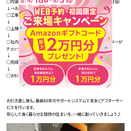
○内装・インテリアのお打ち合わせ（専属コーディネーターが担当）
↓→お客様のご希望があれば地鎮祭を実施
○工事開始
↓
○上棟式
↓
○社内検査（営業担当、工事責任者、設計担当、コーディネーターが
チェック）
↓
○完成＆お立合い完了検査
↓
○お引き渡し
お引き渡し後も、最長60年のサポートシステムで末永くアフターサー
ビスを行います。
安心して長く暮らせる理想の住まいを、一緒に創っていきましょう♪