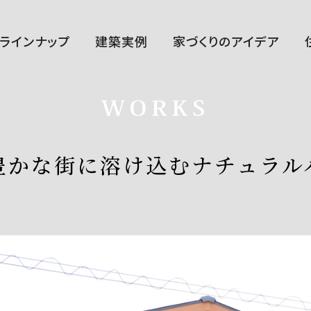
ラインナップ
建築実例
家づくりのアイデア
ハルクラス G
ハルクラス L
CLASELL
豊かな街に溶け込むナチュラル