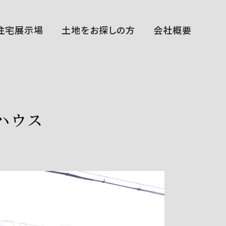
住宅展示場
土地をお探しの方
会社概要
福田展示場
花博ハウジングガーデン展示場
中百舌鳥住宅公園展示場
平野展示場
断熱体感スタジオ
まちかどゆめすみかHIRANO～宿泊棟～
西宮住宅展示場
ハウス