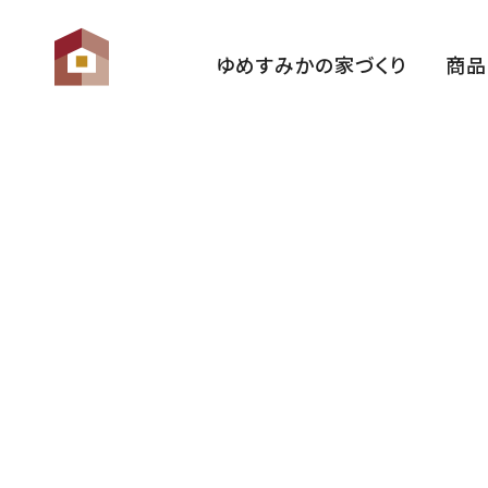
ゆめすみかの家づくり
商品
ゆめすみかの想い
性 能
家づくりの流れ