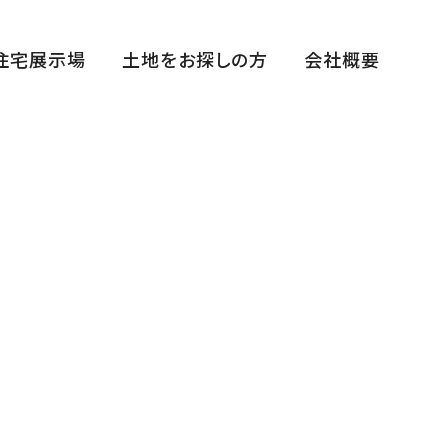
住宅展示場
土地をお探しの方
会社概要
福田展示場
花博ハウジングガーデン展示場
中百舌鳥住宅公園展示場
平野展示場
断熱体感スタジオ
まちかどゆめすみかHIRANO～宿泊棟～
西宮住宅展示場