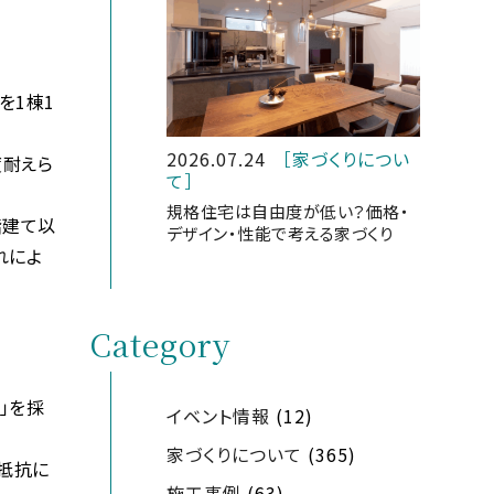
を1棟1
2026.07.24
［家づくりについ
度耐えら
て］
規格住宅は自由度が低い？価格・
階建て以
デザイン・性能で考える家づくり
れによ
Category
」を採
イベント情報
(12)
家づくりについて
(365)
抵抗に
施工事例
(63)