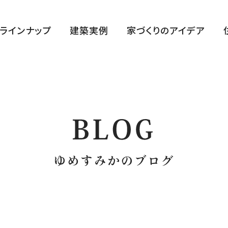
ラインナップ
建築実例
家づくりのアイデア
ハルクラス G
ハルクラス L
CLASELL