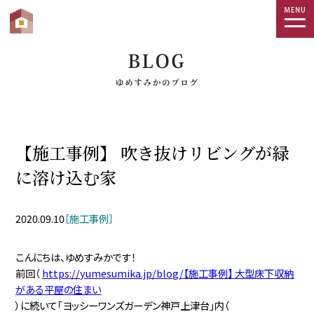
togg
navi
【施工事例】 吹き抜けリビングが緑
に溶け込む家
2020.09.10
［施工事例］
こんにちは、ゆめすみかです！
前回（
https://yumesumika.jp/blog/【施工事例】 大型床下収納
がある平屋の住まい
）に続いて「ヨッシーワンズガーデン神戸上津台」内（