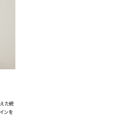
抑えた統
インを