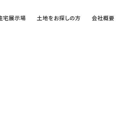
住宅展示場
土地をお探しの方
会社概要
福田展示場
花博ハウジングガーデン展示場
中百舌鳥住宅公園展示場
平野展示場
断熱体感スタジオ
まちかどゆめすみかHIRANO～宿泊棟～
西宮住宅展示場