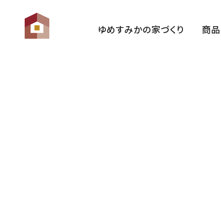
ゆめすみかの家づくり
商品
ゆめすみかの想い
性 能
家づくりの流れ