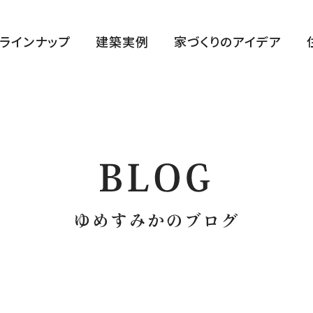
ラインナップ
建築実例
家づくりのアイデア
ハルクラス G
ハルクラス L
CLASELL