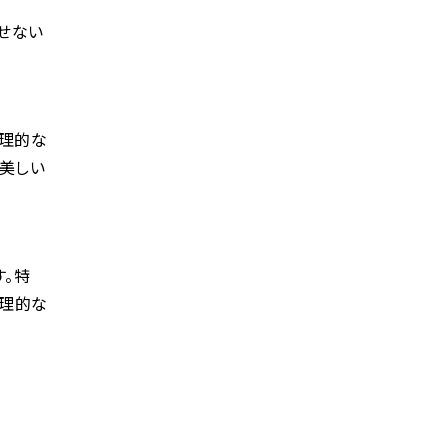
せない
心理的な
美しい
。特
心理的な