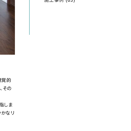
聴覚的
、その
指しま
やかなリ