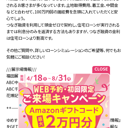
されるお客さまが多くなっています。土地取得費用、着工金、中間金
などと合わせて、100万円弱の諸経費を念頭に入れていただくと安
心でしょう。
つなぎ融資を利用して頭金ゼロで契約し、住宅ローンが実行される
までは利息分のみを返済する方法もありますが、つなぎ融資の金利
は住宅ローンより割高です。
その他ご質問や、詳しいローンシミュレーションのご希望等、何でもお
気軽にご相談ください！
///展示場情報///
福田展示場
ABC中百舌鳥住宅公園展示場
ABC千里住宅公園展示場
花博記念公園ハウジングガーデン展示場
++——————————++
ゆめすみかのLINEに登録すると、ここでしか見られない『最新情報』
をGETできます！LINE限定の施工事例、土地情報、イベント情報な