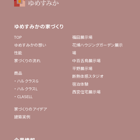
ゆめすみかの家づくり
TOP
福田展示場
ゆめすみかの想い
花博ハウジングガーデン展示
性能
場
家づくりの流れ
中百舌鳥展示場
平野展示場
商品
断熱体感スタジオ
・
ハルクラスG
宿泊体験
・
ハルクラスL
西宮住宅展示場
・
CLASELL
家づくりのアイデア
建築実例
企業情報