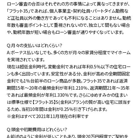
ローン審査の合否はそれぞれの方の事情によって異なってきますが、
「フラット35」であれば、個人事業主・契約社員・パートタイム勤務な
ど正社員以外の働き方であっても不利になることはありません。勤続
年数も審査ポイントとして重視されないので、独立して間もない場合
や、勤続年数が短い場合もローン審査が通りやすくなっています。
Q:月々の支払いはどれくらい？
A:ボーナス払いなしでも、多くの方が月々の家賃分程度でマイホーム
を実現されています。
現在は超低金利時代。変動金利であれば年利0.5％以下の住宅ロー
ンも多く出回っています。安定性がある分、金利が高めの全期間固定
金利でも1％台前半のローン商品が多数。フラット35であれば返済
期間15年～20年の最頻金利が年利1.210％、返済期間21年～35年
であれば最頻金利が年利1.330％です。さらにゆめすみかの住まい
は標準仕様で【フラット35】S(金利Aプラン)の質が高い住宅に該当す
るため、当初10年間は金利が0.25％引き下げられます。
※金利はすべて2021年11月現在の利率です
Q:頭金や初期費用はどれくらい？
A:前述のように金利が低いこともあり、頭金20万円程度でご契約を