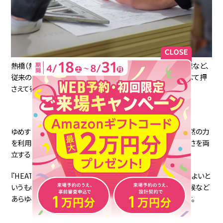
熱橋（熱の逃げ道）対策や断熱材の正しい施工方法、気密処理など、
従来の設計・施工では求められなかった細かなポイントをすべて押
さえて行かなければなりません。
ゆめすみかでは、大阪の気候に合わせた最適な断熱設計、自然の力
を利用したパッシブデザインを取り入れながら、省エネと快適さを両
立する技術を磨いてきました。
『HEAT20』の家づくりは、単に決められた基準をクリアすればよいと
いうものではなく、ご家族の暮らし方や敷地の特性、大阪の気候など
あらゆる点を考慮して、最適な設計を行うことが大切なのです。