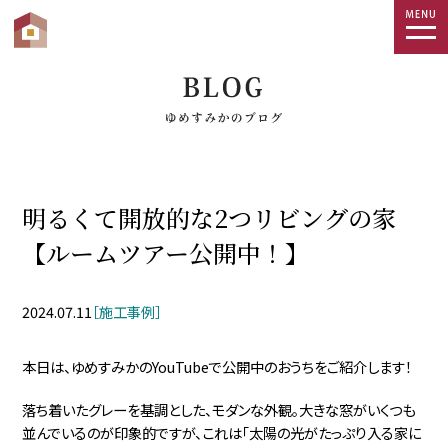
togg
navi
明るくて開放的な2つリビングの家
【ルームツアー公開中！】
2024.07.11
［施工事例］
本日は、ゆめすみかのYouTubeで公開中のおうちをご紹介します！
落ち着いたグレーを基調とした、モダンな外観。大きな窓がいくつも
並んでいるのが印象的ですが、これは「太陽の光がたっぷり入る家に