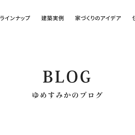
ラインナップ
建築実例
家づくりのアイデア
ハルクラス G
ハルクラス L
CLASELL