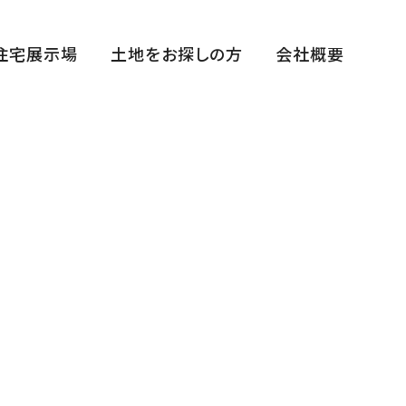
住宅展示場
土地をお探しの方
会社概要
福田展示場
花博ハウジングガーデン展示場
中百舌鳥住宅公園展示場
平野展示場
断熱体感スタジオ
まちかどゆめすみかHIRANO～宿泊棟～
西宮住宅展示場