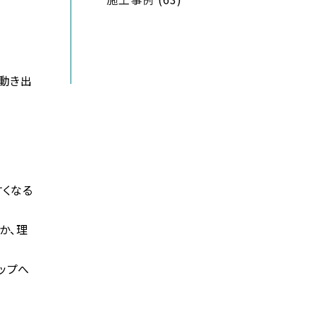
動き出
すくなる
か、理
ップへ