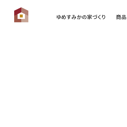
ゆめすみかの家づくり
商品
ゆめすみかの想い
性 能
家づくりの流れ